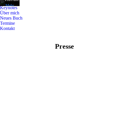
Coaching
Mehr
Mehr
Keynotes
erfahren
erfahren
Über mich
Neues Buch
Termine
Video
Video
Kontakt
laden
laden
Presse
YouTube
YouTube
immer
immer
entsperren
entsperren