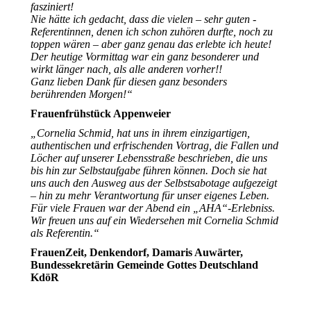
fasziniert!
Nie hätte ich gedacht, dass die vielen – sehr guten -
Referentinnen, denen ich schon zuhören durfte, noch zu
toppen wären – aber ganz genau das erlebte ich heute!
Der heutige Vormittag war ein ganz besonderer und
wirkt länger nach, als alle anderen vorher!!
Ganz lieben Dank für diesen ganz besonders
berührenden Morgen!“
Frauenfrühstück Appenweier
„Cornelia Schmid, hat uns in ihrem einzigartigen,
authentischen und erfrischenden Vortrag, die Fallen und
Löcher auf unserer Lebensstraße beschrieben, die uns
bis hin zur Selbstaufgabe führen können. Doch sie hat
uns auch den Ausweg aus der Selbstsabotage aufgezeigt
– hin zu mehr Verantwortung für unser eigenes Leben.
Für viele Frauen war der Abend ein „AHA“-Erlebniss.
Wir freuen uns auf ein Wiedersehen mit Cornelia Schmid
als Referentin.“
FrauenZeit, Denkendorf, Damaris Auwärter,
Bundessekretärin Gemeinde Gottes Deutschland
KdöR