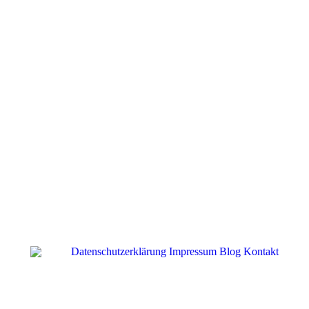
Überfordert im Job? So gelingt die
berufliche Veränderung!
Ich sitze an meiner neuen Nähmaschine.
Angeblich ein Top Modell – der Mercedes
unter den Nähmaschinen. Als ich das Stück
Stoff unter die Nadel schiebe und…
Weiterlesen...
Datenschutzerklärung
Impressum
Blog
Kontakt